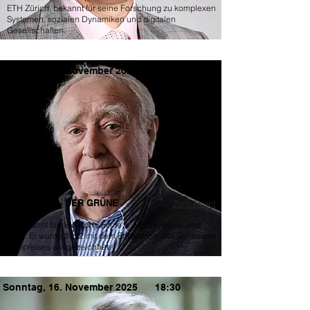
ETH Zürich, bekannt für seine Forschung zu komplexen
Systemen, sozialen Dynamiken und digitalen
Gesellschaften.
Sonntag, 16. November 2025
10:00
Fredi Murer - DER GRÜNE
Zum Event
BERG
ist bekannt für poetische Filme wie Höhenfeuer und
Vitus. Er wurde 2022 mit dem Ehrenpreis des Schweizer
Filmpreises ausgezeichnet.
Sonntag, 16. November 2025
18:30