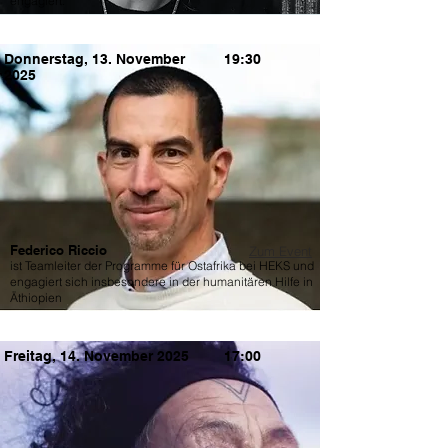
engagiert.
Donnerstag, 13. November
19:30
2025
Federico Riccio
Zum Event
ist Teamleiter der Programme für Ostafrika bei HEKS und
engagiert sich insbesondere in der humanitären Hilfe in
Äthiopien
Freitag, 14. November 2025
17:00