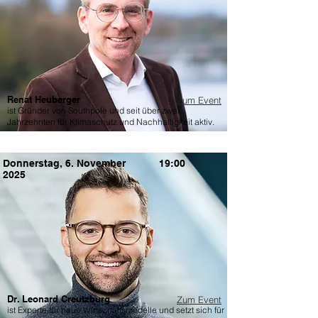
Renat Heuberger
Zum Event
ist Gründer von Southpole und seit über zwei
Jahrzehnten für Klimaschutz und Nachhaltigkeit aktiv.
Donnerstag, 6. November
19:00
2025
Dr. Leonard Creutzburg
Zum Event
ist Experte für neue Wirtschaftsmodelle und setzt sich für