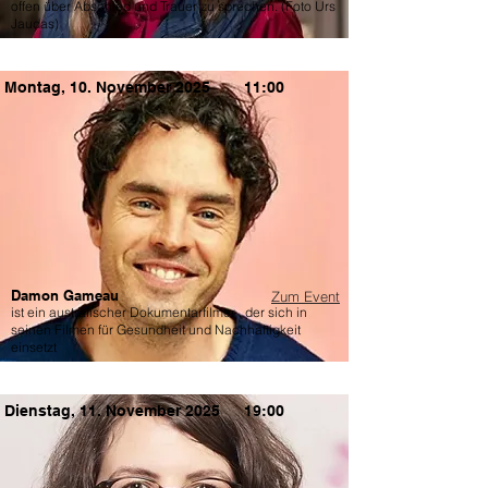
offen über Abschied und Trauer zu sprechen. (Foto Urs
Jaudas)
Montag, 10. November 2025
11:00
Damon Gameau
Zum Event
ist ein australischer Dokumentarfilmer , der sich in
seinen Filmen für Gesundheit und Nachhaltigkeit
einsetzt
Dienstag, 11. November 2025
19:00