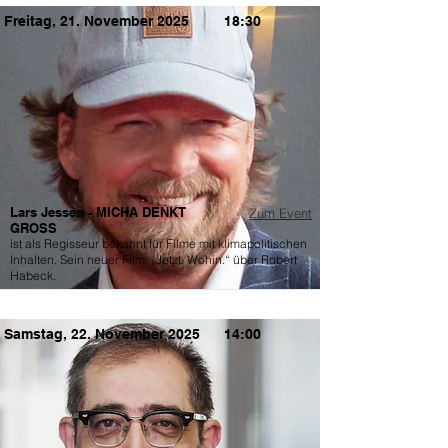
Freitag, 21. November 2025
18:30
Lars Jessen - MICHA DENKT
Zum Event
GROSS
ist als Regisseur bekannt für Filme mit klimapolitischen
Inhalten. Sein neuer Film: „Jetzt. Wohin.“ über Robert
Habeck.
Samstag, 22. November 2025
14:00