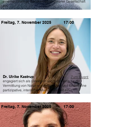
eine nachhaltige Transformation unserer Gesellschaft
ein.
Freitag, 7. November 2025
17:00
Dr. Ulrike Kastrup
Zum Event
engagiert sich als Direktorin von focusTerra für die
Vermittlung von Natur-wissenschaften und fördert eine
partizipative, interaktive Museumsarbeit ein.
Freitag, 7. November 2025
17:00