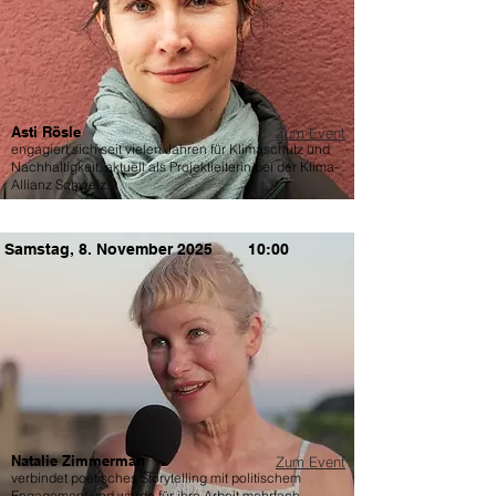
Asti Rösle
Zum Event
engagiert sich seit vielen Jahren für Klimaschutz und
Nachhaltigkeit, aktuell als Projektleiterin bei der Klima-
Allianz Schweiz.
Samstag, 8. November 2025
10:00
Natalie Zimmerman
Zum Event
verbindet poetisches Storytelling mit politischem
Engagement und wurde für ihre Arbeit mehrfach