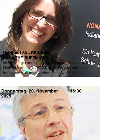
Heidrun Löb - BRINGING
Zum Event
BACK THE BUFFALOES
ist Ethnologin und seit 2012 Direktorin des Nordamerika
Native Museum (NONAM) in Zürich, das sich den
indigenen Kulturen Nordamerikas widmet.
Donnerstag, 20. November
16:30
2025