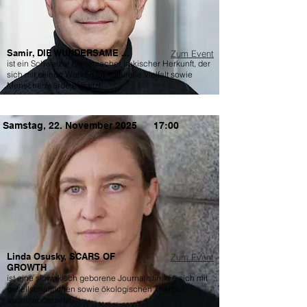
Samir, DIE WUNDERSAME ...
Zum Event
ist ein Schweizer Filmemacher irakischer Herkunft, der
sich mit seinen Werken für kulturelle Vielfalt sowie
Menschenwürde einsetzt.
Samstag, 22. November 2025
17:00
Linda Osusky, SCARS OF
Zum Event
GROWTH
ist eine slowakisch geborene Journalistin, die sich mit
gesellschaftlichen sowie ökologischen Themen
auseinandersetzt.