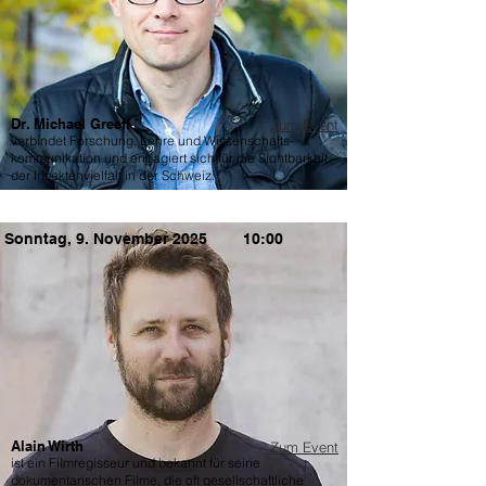
Dr. Michael Greeff
Zum Event
verbindet Forschung, Lehre und Wissenschafts-
kommunikation und engagiert sich für die Sichtbarkeit
der Insektenvielfalt in der Schweiz.
Sonntag, 9. November 2025
10:00
Alain Wirth
Zum Event
ist ein Filmregisseur und bekannt für seine
dokumentarischen Filme, die oft gesellschaftliche