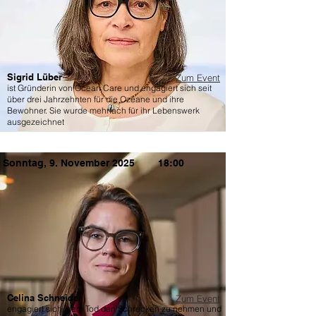
Sigrid Lüber
Zum Event
ist Gründerin von Ocean Care und engagiert sich seit
über drei Jahrzehnten für die Ozeane und ihre
Bewohner. Sie wurde mehrfach für ihr Lebenswerk
ausgezeichnet
Sonntag, 9. November 2025
18:00
Celina Schneider
Zum Event
engagiert sich, dem Tod den Schrecken zu nehmen und