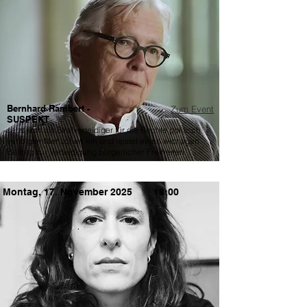
Bernhard Rambert -
Zum Event
SUSPEKT
setzt sich als Strafverteidiger für die Rechte politisch
verfolgter Menschen ein und leistet einen wichtigen
Beitrag zur Verteidigung bürgerlicher Freiheiten.
Montag, 17. November 2025
18:00