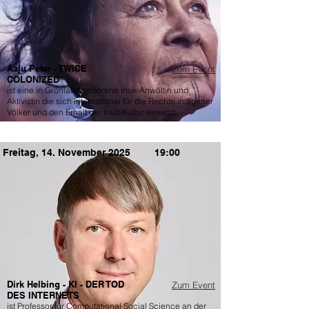
Aaju Peter - TWICE
Zum Event
COLONIZED
ist eine in Grönland geborene Inuk-Anwältin und
Aktivistin die sich international für die Rechte indigener
Völker und den Erhalt der Inuit-Kultur einsetzt.
Freitag, 14. November 2025
19:00
Dirk Helbing - KI - DER TOD
Zum Event
DES INTERNETS
ist Professor für Computational Social Science an der