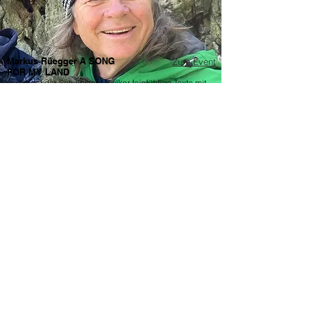
Markus Rüegger A SONG
Zum Event
FOR MY LAND
verbindet der Schweizer Musiker feinfühlige Texte mit
kraftvollen Melodien, die Naturverbundenheit und
gesellschaftliche Themen in den Mittelpunkt stellen
Sonntag, 23. November 2025
16:00
Silvia Frey, OCEAN SOULS
Zum Event
ist Meeresschutzbiologin und Mitgründerin von KYMA,
die mit Leidenschaft Forschung und Bildung für den