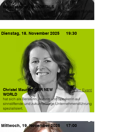
Maja Tschumi - IMMORTALS
Zum Event
bekannt für ihre preisgekrönten Filme, die intime Porträts
mit gesellschaftspolitischer Relevanz verbinden.
Dienstag, 18. November 2025
19:30
Christel Maurer - OUR NEW
Zum Event
WORLD
hat sich als Beraterin, Autorin und Speakerin auf
sinnstiftende und zukunftsfähige Unternehmensführung
spezialisiert.
Mittwoch, 19. November 2025
17:00