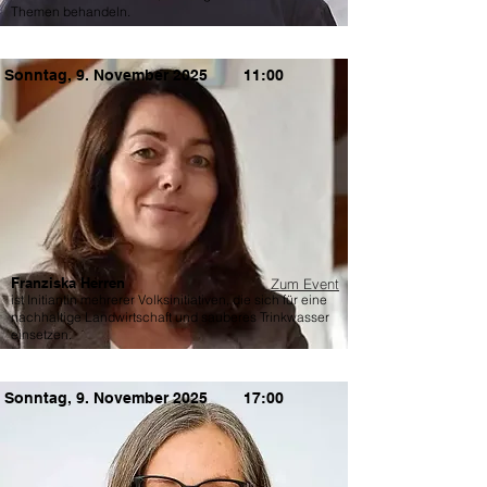
Themen behandeln.
Sonntag, 9. November 2025
11:00
Franziska Herren
Zum Event
ist Initiantin mehrerer Volksinitiativen, die sich für eine
nachhaltige Landwirtschaft und sauberes Trinkwasser
einsetzen.
Sonntag, 9. November 2025
17:00