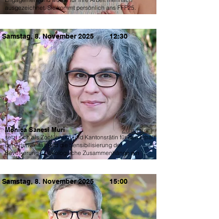
ausgezeichnet. Sie kommt persönlich ans FFF25.
Samstag, 8. November 2025
12:30
Monica Sanesi Muri
Zum Event
setzt sich als Zooführerin und Kantonsrätin für den Erhalt
der Artenvielfalt und die Sensibilisierung der
Bevölkerung für ökologische Zusammenhänge ein
Samstag, 8. November 2025
15:00