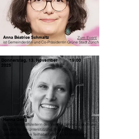
Anna Béatrice Schmaltz
Zum Event
ist Gemeinderätin und Co-Präsidentin Grüne Stadt Zürich
Donnerstag, 13. November
19:00
2025
Hanna Gerig
Zum Event
ist Co-Geschäftsleiterin des Vereins Solinetz Zürich, wo
sie sich für die Unterstützung, Begleitung und
gesellschaftliche Teilhabe geflüchteter Menschen