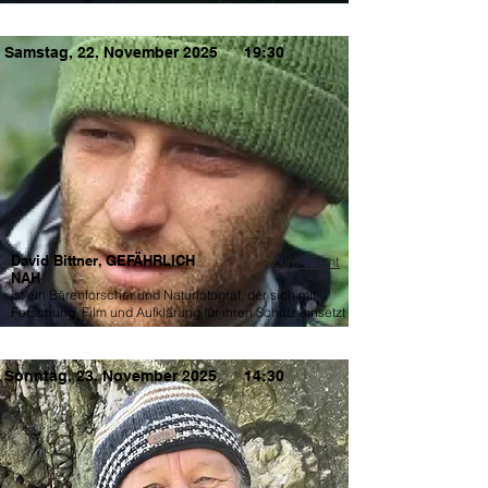
Samstag, 22. November 2025
19:30
David Bittner, GEFÄHRLICH
Zum Event
NAH
ist ein Bärenforscher und Naturfotograf, der sich mit
Forschung, Film und Aufklärung für ihren Schutz einsetzt
Sonntag, 23. November 2025
14:30