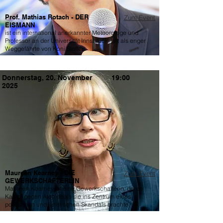
Prof. Mathias Rotach - DER
Zum Event
EISMANN
ist ein international anerkannter Meteorologe und
Professor an der Universität Innsbruck, gilt als enger
Weggefährte von Koni Steffen.
Donnerstag, 20. November
19:00
2025
Maureen Kearney - DIE
Zum Event
GEWERKSCHAFTERLIN
Maureen Kearney ist eine Gewerkschafterin, deren
Kampf gegen Atomdeals sie ins Zentrum eines
politischen und juristischen Skandals brachte.