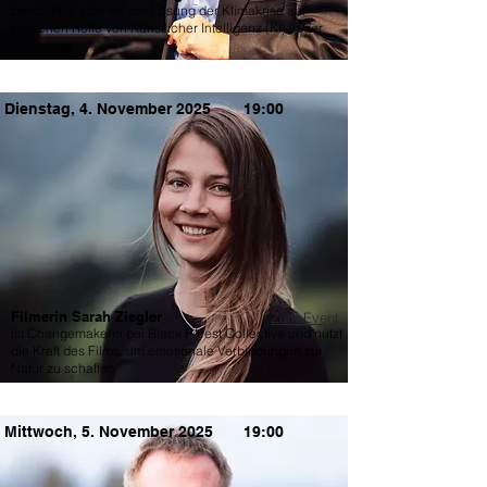
beschäftigt sich mit der Lösung der Klimakrise auf
kritischen Rolle von Künstlicher Intelligenz (KI) in der
Klimakrise
Dienstag, 4. November 2025
19:00
Filmerin Sarah Ziegler
Zum Event
ist Changemakerin bei Black Forest Collective und nutzt
die Kraft des Films, um emotionale Verbindungen zur
Natur zu schaffen.
Mittwoch, 5. November 2025
19:00