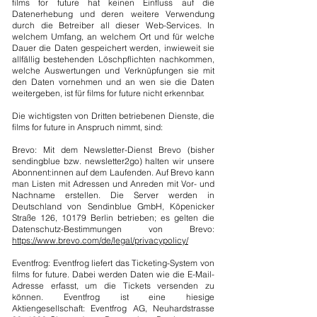
films for future hat keinen Einfluss auf die
Datenerhebung und deren weitere Verwendung
durch die Betreiber all dieser Web-Services. In
welchem Umfang, an welchem Ort und für welche
Dauer die Daten gespeichert werden, inwieweit sie
allfällig bestehenden Löschpflichten nachkommen,
welche Auswertungen und Verknüpfungen sie mit
den Daten vornehmen und an wen sie die Daten
weitergeben, ist für films for future nicht erkennbar.
Die wichtigsten von Dritten betriebenen Dienste, die
films for future in Anspruch nimmt, sind:
Brevo: Mit dem Newsletter-Dienst Brevo (bisher
sendingblue bzw. newsletter2go) halten wir unsere
Abonnent:innen auf dem Laufenden. Auf Brevo kann
man Listen mit Adressen und Anreden mit Vor- und
Nachname erstellen. Die Server werden in
Deutschland von Sendinblue GmbH, Köpenicker
Straße 126, 10179 Berlin betrieben; es gelten die
Datenschutz-Bestimmungen von Brevo:
https://www.brevo.com/de/legal/privacypolicy/
Eventfrog: Eventfrog liefert das Ticketing-System von
films for future. Dabei werden Daten wie die E-Mail-
Adresse erfasst, um die Tickets versenden zu
können. Eventfrog ist eine hiesige
Aktiengesellschaft: Eventfrog AG, Neuhardstrasse