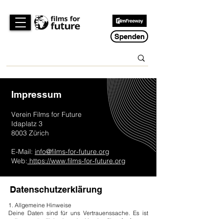
Spenden
Impressum
Verein Films for Future
Idaplatz 3
8003 Zürich
E-Mail:
info@films-for-future.org
Web:
https://www.films-for-future.org
Datenschutzerklärung
1. Allgemeine Hinweise
Deine Daten sind für uns Vertrauenssache. Es ist