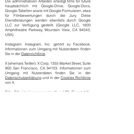
Die administrativen Arbeiten erledigt films for future
hauptsächlich mit Google-Drive, Google-Docs,
Google-Tabellen sowie mit Google-Formularen, etwa
für Filmbewertungen durch die Jury. Diese
Dienstleistungen werden ebenfalls durch Google
LLC zur Verfügung gestellt. (Google LLC, 1600
Amphitheatre Parkway, Mountain View, CA 94043,
USA)
Instagram: Instagram, Inc. gehört zu Facebook.
Informationen zum Umgang mit Nutzerdaten finden
Sie in der
Datenrichtlinie
.
X (ehemals Twitter): X Corp, 1355 Market Street, Suite
900 San Francisco, CA 94103. Informationen zum
Umgang mit Nutzerdaten finden Sie in der
Datenschutzerklärung
und in der
Cookies Richtlinie
von X.
Bitly: Bitly ist ein sogenannter Kurz-URL-Dienst. bitly,
Inc. hat ihren Sitz in New York, US. Informationen
zum Umgang mit Nutzerdaten finden Sie
hier
.
t1p.de: T1p ist ebenfalls ein Kurz-URL-Dienst. T1p
gehört der okua GmbH, Potschappler Str. 4, 01189
Dresden. Deren Datenschutzbestimmungen sind
hier
aufgeführt.