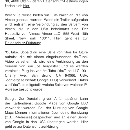
38, 4600 Olten – deren Datenschutz-Bestimmungen
finden sich
hier.
Vimeo: Teilweise bieten wir Film-Trailer an, die von
Vimeo gehostet werden. Wenn ein Trailer aufgerufen
wird, entsteht eine Verbindung zu den Servern von
Vimeo, die in den USA beheimatet sind. Der
Hauptsitz von Vimeo: Vimeo LLC, 555 West 18th
Street, New York 10011. Hier geht es zur
Datenschutz-Erklärung
YouTube: Sobald du eine Seite von films for future
aufrufst, die mit einem eingebundenen YouTube-
Video versehen ist, wird eine Verbindung zu den
Servern von YouTube hergestellt und es werden
vereinzelt Plug-Ins von YouTube (YouTube LLC, 901
Cherry Ave., San Bruno, CA 94066, USA;
Tochtergesellschaft Google LLC) verwendet. Dabei
wird YouTube mitgeteilt, welche Seite von welcher IP-
Adresse besucht wurde.
Google: Zur Darstellung von Anfahrtsplänen kann
der Kartendienst Google Maps von Google LLC
verwendet werden. Bei der Nutzung von Google
Maps können Informationen über deine Benutzung
(z.B. IP-Adresse) gespeichert und an einen Server
von Google in den USA übertragen werden. Hier
geht es zur
Datenschutzerklärung.