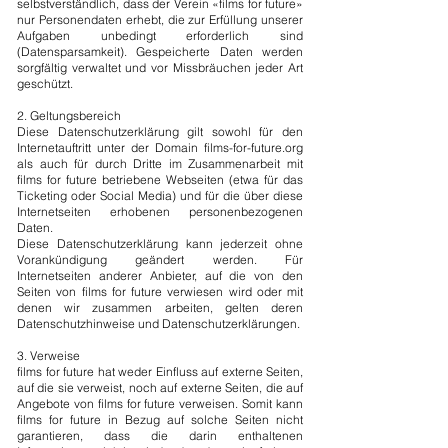
selbstverständlich, dass der Verein «films for future»
nur Personendaten erhebt, die zur Erfüllung unserer
Aufgaben unbedingt erforderlich sind
(Datensparsamkeit). Gespeicherte Daten werden
sorgfältig verwaltet und vor Missbräuchen jeder Art
geschützt.
2. Geltungsbereich
Diese Datenschutzerklärung gilt sowohl für den
Internetauftritt unter der Domain films-for-future.org
als auch für durch Dritte im Zusammenarbeit mit
films for future betriebene Webseiten (etwa für das
Ticketing oder Social Media) und für die über diese
Internetseiten erhobenen personenbezogenen
Daten.
Diese Datenschutzerklärung kann jederzeit ohne
Vorankündigung geändert werden. Für
Internetseiten anderer Anbieter, auf die von den
Seiten von films for future verwiesen wird oder mit
denen wir zusammen arbeiten, gelten deren
Datenschutzhinweise und Datenschutzerklärungen.
3. Verweise
films for future hat weder Einfluss auf externe Seiten,
auf die sie verweist, noch auf externe Seiten, die auf
Angebote von films for future verweisen. Somit kann
films for future in Bezug auf solche Seiten nicht
garantieren, dass die darin enthaltenen