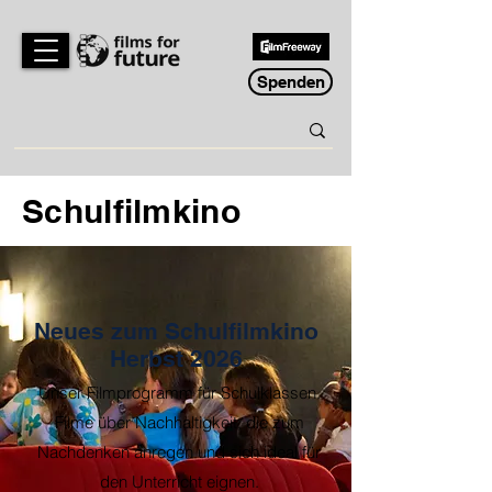
Spenden
Schulfilmkino
Neues zum Schulfilmkino
Herbst 2026
Unser Filmprogramm für Schulklassen.
Filme über Nachhaltigkeit, die zum
Nachdenken anregen und sich ideal für
den Unterricht eignen.