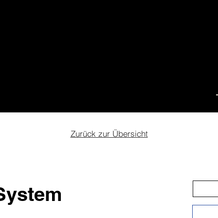
ival
Events
Schulfilmkino
Teil werden
Übe
Zurück zur Übersicht
System