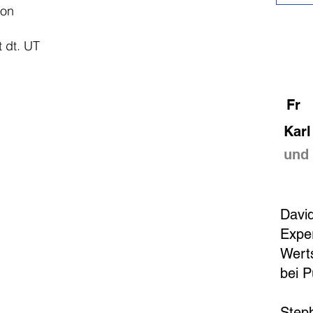
son
 dt. UT
SPI
Fr
Karl
und 
POD
Davi
Exper
Wert
bei P
Step