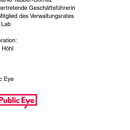
vertretende Geschäftsführerin
itglied des Verwaltungsrates
 Lab
ration:
 Höhl
SENTING PARTNER
ic Eye