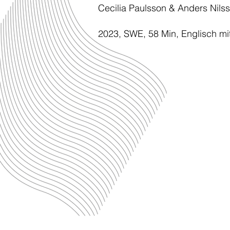
Cecilia Paulsson & Anders Nils
2023, SWE, 58 Min, Englisch mit