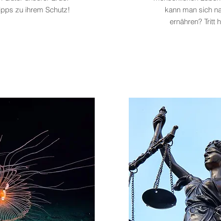
ipps zu ihrem Schutz!
kann man sich na
ernähren? Tritt h