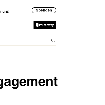
Spenden
r uns
ngagement