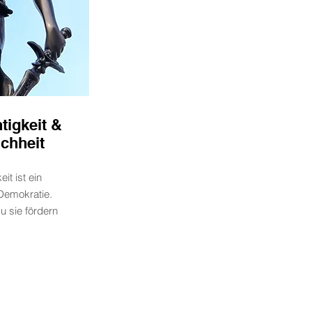
tigkeit &
chheit
it ist ein
 Demokratie.
du sie fördern