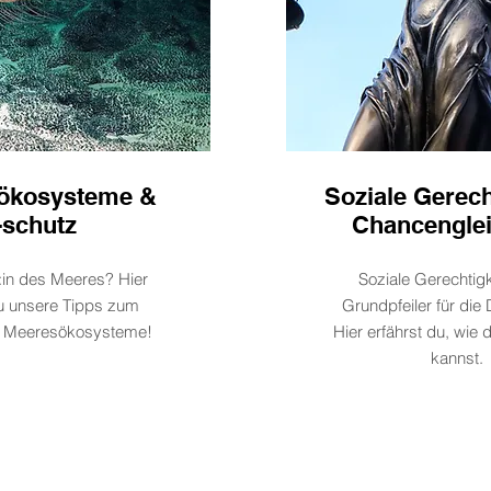
ökosysteme &
Soziale Gerech
-schutz
Chancenglei
:in des Meeres? Hier
Soziale Gerechtigke
du unsere Tipps zum
Grundpfeiler für die
r Meeresökosysteme!
Hier erfährst du, wie 
kannst.
Jeder Einsatz zählt!