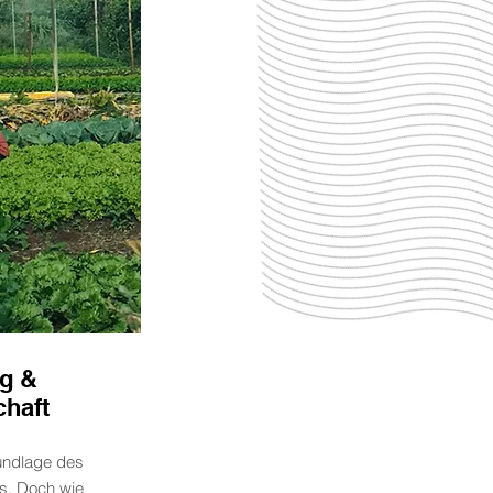
g &
chaft
rundlage des
s. Doch wie