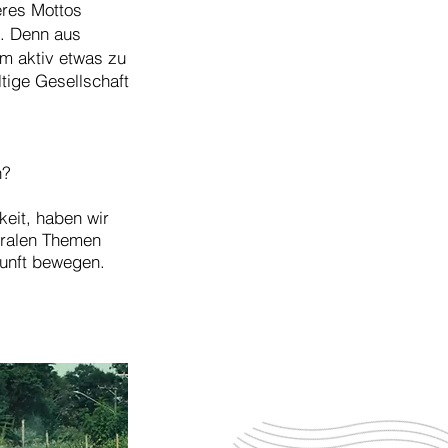
eres Mottos
n. Denn aus
um aktiv etwas zu
tige Gesellschaft
n?
keit, haben wir
tralen Themen
kunft bewegen.