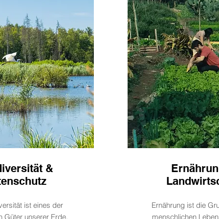
iversität &
Ernährun
tenschutz
Landwirts
ersität ist eines der
Ernährung ist die G
n Güter unserer Erde.
menschlichen Leben