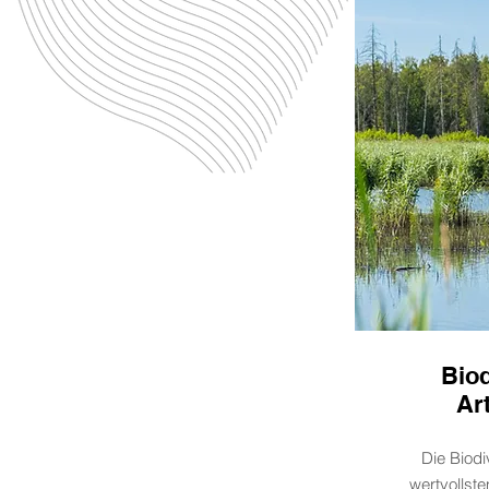
Biod
Ar
Die Biodiv
wertvollste