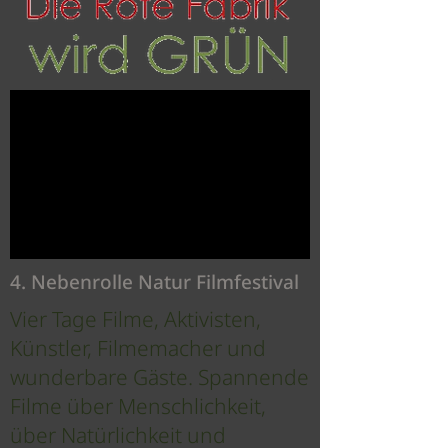
4. Nebenrolle Natur Filmfestival
Vier Tage Filme, Aktivisten,
Künstler, Filmemacher und
wunderbare Gäste. Spannende
Filme über Menschlichkeit,
über Natürlichkeit und