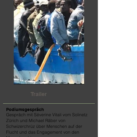
Trailer
Podiumsgespräch
Gespräch mit Séverine Vitali vom Solinetz
Zürich und Michael Räber von
Schwizerchrüz über Menschen auf der
Flucht und das Engagement von den