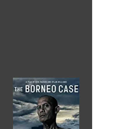
einen mächtigen Gegner zu Fall zu
bringen. Der Film zeigt globale
Zusammenhänge zwischen
Abholzung von Regenwald,
Verletzung von Menschenrechten,
illegalem Tropenholzhandel,
Korruption und globalem
Finanzsektor. Und er porträtiert
Menschen, die sich gegen diese
Missstände wehren.