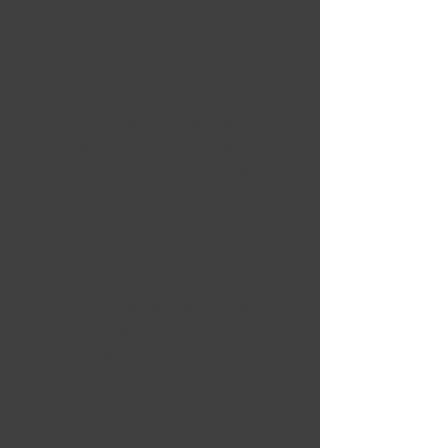
"Ich werde hier nicht weggehen,
solange dieses Loch weitergebaggert
wird", sagt Clumsy, einer der
Besetzer im Hambacher Forst. Seit
vier Jahren lebt er im heißest
umkämpften Wald Deutschlands in
einem Baumhaus, im rheinischen
Revier. Große Teile des Waldes sind
bereits gerodet.
30 Aktivisten haben hier Zelte und
Bauwagen aufgebaut, mit Blockaden
und Sabotageakten versuchen sie
den Betrieb des Tagebaus zu stören.
Denn trotz des internationalen
Beschlusses aus fossilen
Brennstoffen auszusteigen, wird hier
weiter Kohle für Strom aus der Erde
geholt.