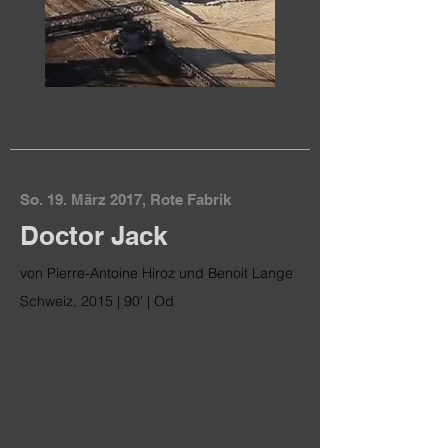
So. 19. März 2017, Rote Fabrik
Doctor Jack
von Pierre-Antoine Hiroz und Benoit Lange
Schweiz, 2015 | 90' | Od
Wie kommt es dazu, dass ein Kind
mit jüdischen Wurzeln,
aufgewachsen in Manchester, zuerst
Landwirt wurde und sich 40 Jahre
später in den Strassen Kalkuttas als