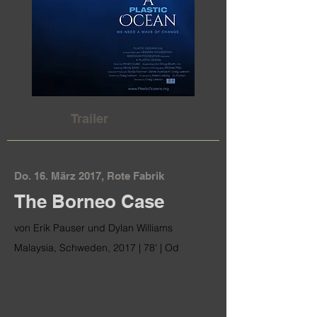
Trailer
Do. 16. März 2017, Rote Fabrik
The Borneo Case
von Erik Pauser und Dylan Williams
Malaysia, Schweden, 2017 | 78' | Od
Der Dokumentarfilm beschäftigt sich
mit dem Erbe von Bruno Manser;
denn auch mehr als 15 Jahre nach