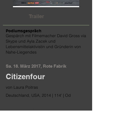
Trailer
Podiumsgespräch
Gespärch mit Filmemacher David Gross via
Skype und Ayla Zacek und
Lebensmittelaktivistin und Gründerin von
Nahe-Liegendes
Sa. 18. März 2017, Rote Fabrik
Citizenfour
von Laura Poitras
Deutschland, USA, 2014 | 114' | Od
Im Januar 2013 erhält die
Filmemacherin Laura Poitras
verschlüsselte Emails von einem