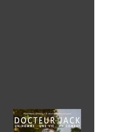
Arzt wiederfindet? Wie konnte er aus
dem Nichts eine der ersten NGOs in
Indien gründen, die sich heute in der
bengalischen Metropole
weiterentwickelt?
Der Film nimmt uns mit in das Leben
von Jack Preger, der mittlerweile
über 84 Jahre alt ist und jeden
Morgen aufsteht, um Leben zu retten.
Die Kamera begleitet ihn zu seinen
Einsatzorten in Krankenstationen und
auf der Strasse und gibt unbekannten
Personen ein Gesicht.