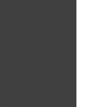
seinem mysteriösen Verschwinden
hat sein Anliegen nicht an Aktualiät
verloren. Im Kampf gegen die
Abholzung der Urwälder und gegen
die Marginalisierung der indigenen
Penan schliessen sich Lukas
Straumann vom Bruno Manser Fonds
aus Basel, Mutang Urud, Freund und
ehemaliger Mitstreiter, und die
Investigativ-Journalistin Clare
Rewcastle aus London zusammen.
Bei Nachforschungen zum illegalen
Holzschlag auf Borneo stossen sie
auf ein globales Korruptionsnetz, das
von der malaysischen
Regierungselite bis zu Schweizer
Banken reicht. Durch hartnäckigen
Einsatz und ungewöhnliche
Methoden gelingt es der Gruppe,