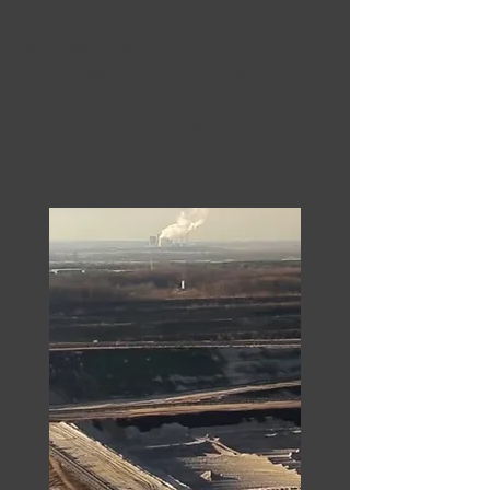
Karin de Miguel begleitete ein Jahr
lang Waldbesetzer, Bürgerinitiativen
und engagierte Kirchenmitglieder im
rheinischen Revier - ein
Sittengemälde des regionalen
Kampfes gegen die Klimaerwärmung.