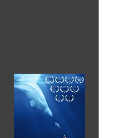
A Plastic Ocean ist eine
Dokumentation über die
Verschmutzung unserer Ozeane
durch Plastikmüll. Craig Leeson
untersuchte den Zustand des Meeres
an verschiedenen Orten auf der Welt
und stieß auf vernichtende
Erkenntnisse.