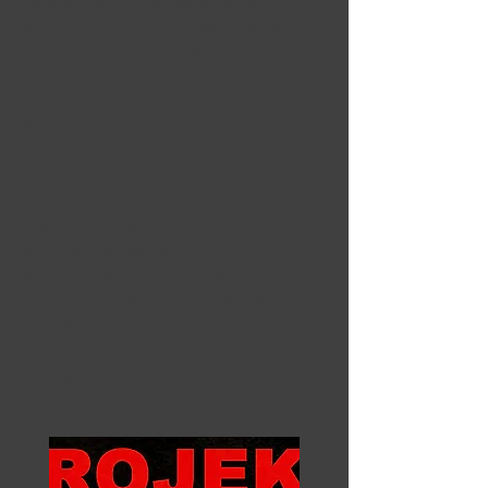
katalanischen Kooperative oder beim
genossenschaftlich organisierten
Kartoffelkombinat in München: Die
Aktivisten setzen ihre Visionen in die
Tat um, unabhängig von staatlichen
Strukturen, gleichberechtigt und mit
dem Ziel einer solidarischen
Gesellschaft vor Augen.
PROJEKT A gibt Einblick in ein
alternatives Weltbild und zeigt
anarchistische Ideen des
Zusammenlebens und des Handelns:
eine Welt, in der niemand herrschen
soll über Wissen, Ressourcen, Grund
und Boden oder andere Menschen.