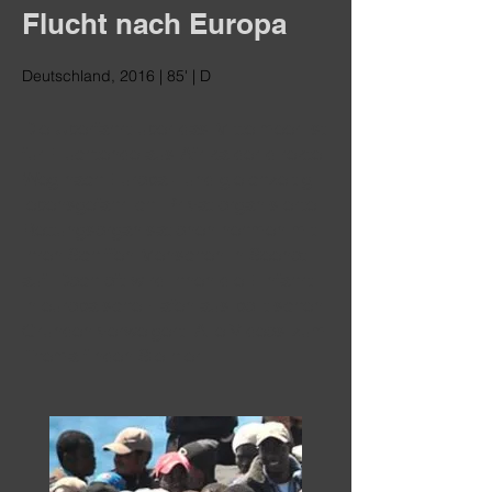
Flucht nach Europa
Deutschland, 2016 | 85' | D
Die Überfahrt über das Mittelmeer ist
für Flüchtende aus Afrika der direkte
Weg nach Europa - und gleichzeitig
lebensgefährlich. Privat organisierte
Rettungsorganisationen nehmen mit
ihren Schiffen Menschen in Seenot
auf. Doch oft wird ihnen die Einfahrt
in europäische Häfen aus politischen
Gründen verweigert. Alle Videos zum
Thema finden Sie hier.