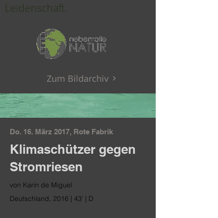
Leidenschaft.
Zum Bildarchiv
Do. 16. März 2017, Rote Fabrik
Klimaschützer gegen
Stromriesen
von Karin de Miguel
Deutschland, 2016 | 43' | D