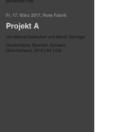
Menschen hier.
Fr. 17. März 2017, Rote Fabrik
Projekt A
von Marcel Seehuber und Moritz Springer
Deutschland, Spanien, Schweiz,
Griechenland, 2015 | 84' | Od
PROJEKT A ist ein Film, der sich
den üblichen Klischees über
Anarchismus widersetzt und zeigt:
Eine andere Welt ist machbar. Ob im
anarchistisch geprägten Stadtviertel
Exarchia in Athen, bei Antiatomkraft
Aktionen in Deutschland, bei der
weltweit größten
anarchosyndikalistischen
Gewerkschaft in Spanien, einer