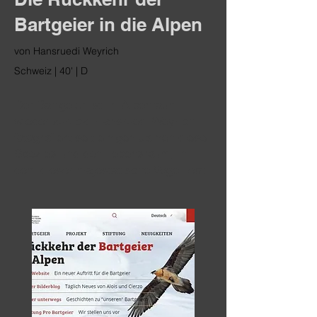
Bartgeier in die Alpen
von Hansruedi Weyrich
Schweiz | 40' | D
Der Bartgeier ist im Alpenraum
wieder zurück. Hansruedi Weyrich
fotografiert seit einigen Jahren diese
Spezies und den Lebensraum, in
dem dieser majestätische Vogel lebt.