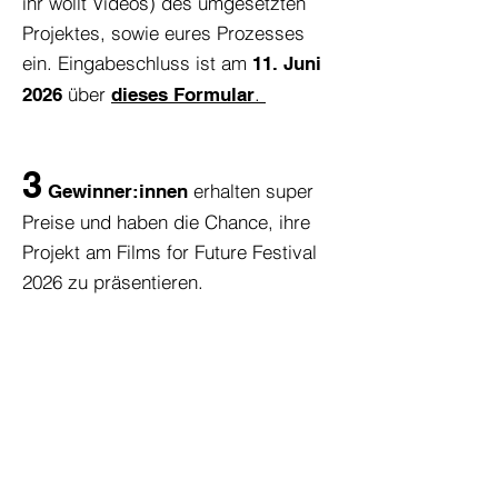
ihr wollt Videos) des umg
esetzten
Projektes, sowie eures Prozesses
ein. Eingabeschluss ist am
11. Juni
über
.
2026
dieses Formular​
3
erhalten super
Gewinner:innen
Preise und haben die Chance, ihre
Projekt am Films for Future Festival
2026 zu präsentieren.
Für detailliertere Info über die
Challenge
Lest hier!