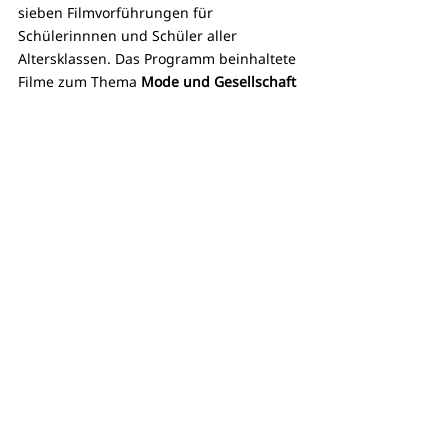
sieben Filmvorführungen für 
Schülerinnnen und Schüler aller 
Altersklassen. Das Programm beinhaltete 
Filme zum Thema 
Mode und Gesellschaft
[Fast Fashion – die dunkle Welt der 
Billigmode, 2020], 
Ernährung und Klima
[Eating our Way to Extinction, 2021 und 
Animal, 2021], 
Natur und heimische 
Tiere
 [Naturwunder Gemüsegarten – die 
grosse Welt der kleinen Tiere, 2021 und 
Le Chêne – Die Eiche, 2022] und 
Biodiversität
 [Paradies aus 
Menschenhand – Die Rückkehr der 
Moore, 2021]. 
Schulvorstellungen
Kino
Xenix
Veranstaltungen