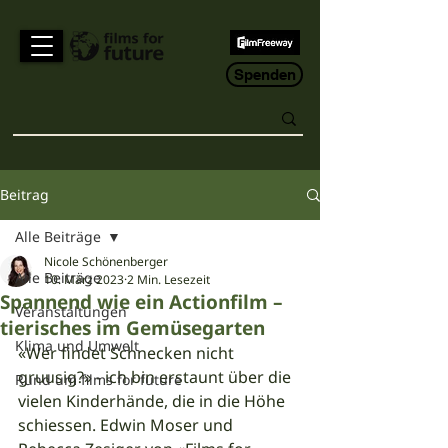
Spenden
Beitrag
Alle Beiträge
Nicole Schönenberger
Alle Beiträge
10. März 2023
2 Min. Lesezeit
Spannend wie ein Actionfilm –
Veranstaltungen
tierisches im Gemüsegarten
Klima und Umwelt
«Wer findet Schnecken nicht 
gruusig?» - ich bin erstaunt über die 
Rund um films for future
vielen Kinderhände, die in die Höhe 
schiessen. Edwin Moser und 