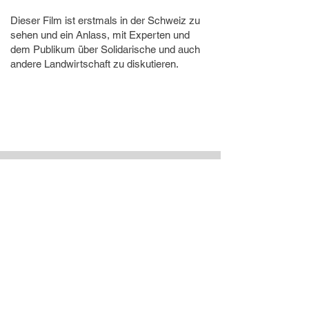
Dieser Film ist erstmals in der Schweiz zu
sehen und ein Anlass, mit Experten und
dem Publikum über Solidarische und auch
andere Landwirtschaft zu diskutieren.
Podium
Daniel Überall
,
Gründer Kartoffelkombinat
-
online
Tonja Brenner
, Permakultur-Gärtnerin, Hof
Narr
Hanna Frick
, Vorstandsmitglied, Ortoloco
Oswald Ulrich
, Genossenschaftsmitglied,
Mehalsgmüs
Simone Braun
, Teil der Betriebsgruppe,