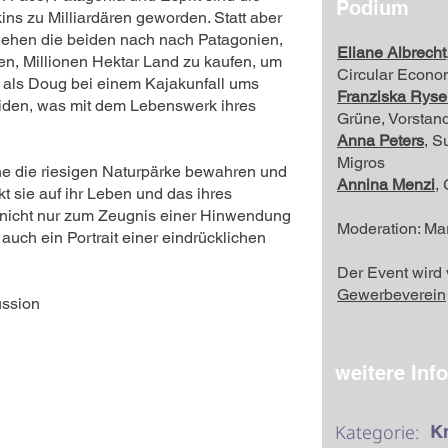
Podium
ns zu Milliardären geworden. Statt aber
iehen die beiden nach nach Patagonien,
Eliane Albrecht
en, Millionen Hektar Land zu kaufen, um
Circular Econo
h als Doug bei einem Kajakunfall ums
Franziska Ryse
iden, was mit dem Lebenswerk ihres
Grüne, Vorstan
Anna Peters
, S
Migros
che die riesigen Naturpärke bewahren und
Annina Menzi
,
kt sie auf ihr Leben und das ihres
 nicht nur zum Zeugnis einer Hinwendung
Moderation: Ma
uch ein Portrait einer eindrücklichen
Der Event wird
Gewerbeverein
ussion
weitere Inf
Kategorie:
Kr