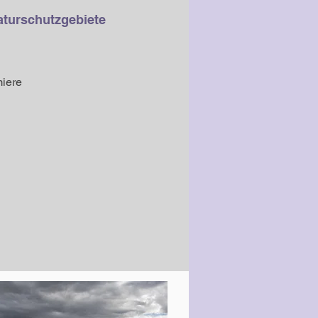
aturschutzgebiete
iere