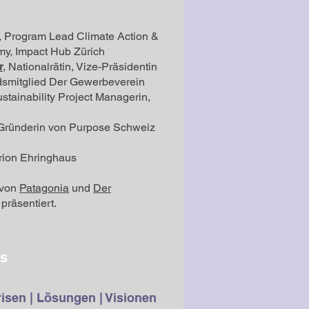
, Program Lead Climate Action &
my, Impact Hub Zürich
r
, Nationalrätin, Vize-Präsidentin
dsmitglied Der Gewerbeverein
ustainability Project Managerin,
 Gründerin von Purpose Schweiz
rion Ehringhaus
 von
Patag
onia
und
Der
präsentiert.
os
isen | Lösungen | Visionen