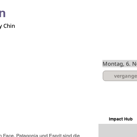
n
y Chin
Spielzeiten
Montag, 6. 
vergang
Impact Hub
 Face, Patagonia und Esprit sind die