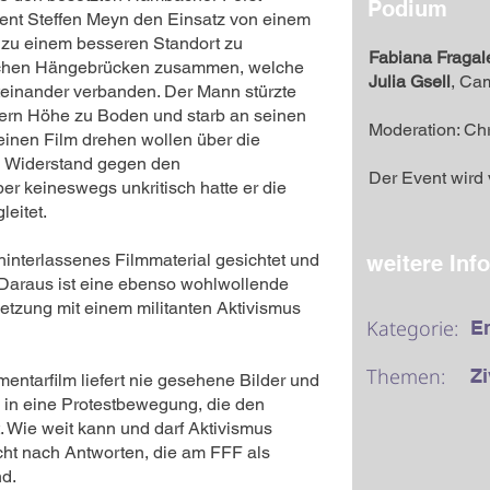
Podium
udent Steffen Meyn den Einsatz von einem
, zu einem besseren Standort zu
Fabiana Fragal
eichen Hängebrücken zusammen, welche
Julia Gsell
, Ca
einander verbanden. Der Mann stürzte
ern Höhe zu Boden und starb an seinen
Moderation: Ch
einen Film drehen wollen über die
 Widerstand gegen den
Der Event wird
er keineswegs unkritisch hatte er die
eitet.
interlassenes Filmmaterial gesichtet und
weitere Inf
Daraus ist eine ebenso wohlwollende
tzung mit einem militanten Aktivismus
Kategorie:
E
Themen:
Z
ntarfilm liefert nie gesehene Bilder und
e in eine Protestbewegung, die den
. Wie weit kann und darf Aktivismus
ht nach Antworten, die am FFF als
d.