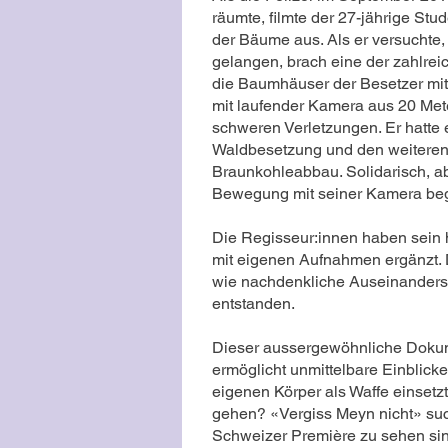
räumte, filmte der 27-jährige St
der Bäume aus. Als er versuchte
gelangen, brach eine der zahlr
die Baumhäuser der Besetzer mit
mit laufender Kamera aus 20 Met
schweren Verletzungen. Er hatte 
Waldbesetzung und den weiteren
Braunkohleabbau. Solidarisch, ab
Bewegung mit seiner Kamera begl
Die Regisseur:innen haben sein h
mit eigenen Aufnahmen ergänzt. 
wie nachdenkliche Auseinanderse
entstanden.
Dieser aussergewöhnliche Dokume
ermöglicht unmittelbare Einblick
eigenen Körper als Waffe einsetzt
gehen? «Vergiss Meyn nicht» suc
Schweizer Première zu sehen sin