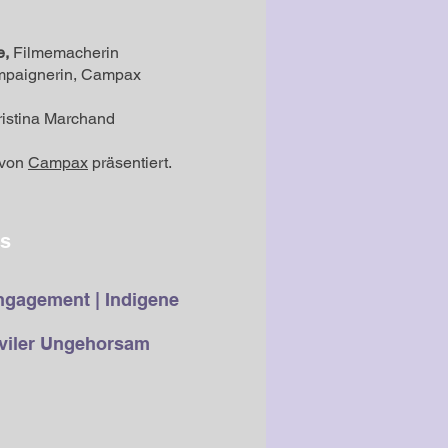
e
,
Filmemacherin
mpaignerin, Campax
ristina Marchand
 von
Campax
präsentiert.
os
ngagement | Indigene
iviler Ungehorsam