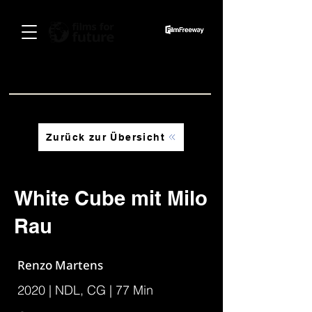
Spenden
Zurück zur Übersicht
RESTTICKETS ERHÄLTLICH AN DER ABENDKASSE
RESTTICKETS ERHÄLTLICH AN DER ABENDKASSE
White Cube mit Milo
Rau
Renzo Martens
2020 | NDL, CG | 77 Min