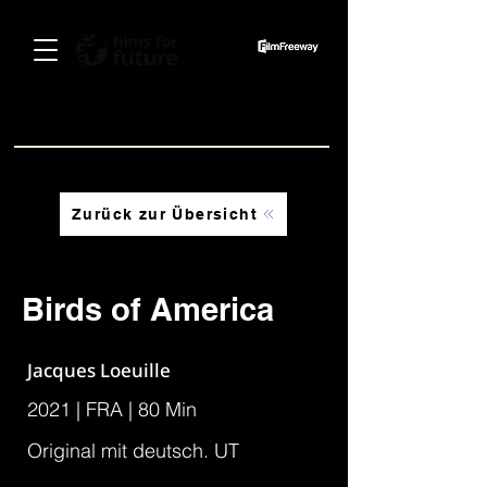
Spenden
Zurück zur Übersicht
RESTTICKETS ERHÄLTLICH AN DER ABENDKASSE
RESTTICKETS ERHÄLTLICH AN DER ABENDKASSE
Birds of America
Jacques Loeuille
2021 | FRA | 80 Min
Original mit deutsch. UT