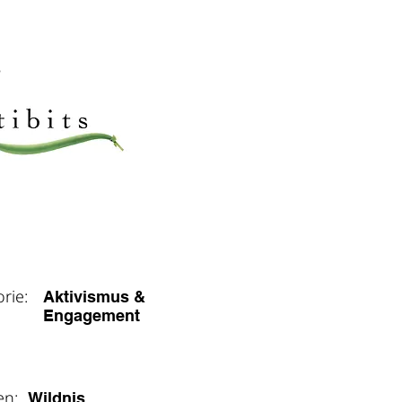
SENTING PARTNER
s
ere Infos
orie:
Aktivismus &
Engagement
en:
Wildnis