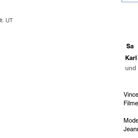
dt. UT
SPI
Sa
Karl
und 
POD
Vince
Filme
Mode
Jean