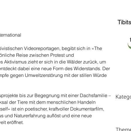
PRE
Tibit
ernational
tivistischen Videoreportagen, begibt sich in «The
sönliche Reise zwischen Protest und
Aktivismus zieht er sich in die Wälder zurück, um
entdeckt dabei eine neue Form des Widerstands. Der
ämpfe gegen Umweltzerstörung mit der stillen Würde
weit
rojekte bis zur Begegnung mit einer Dachsfamilie –
Kateg
cksal der Tiere mit dem menschlichen Handeln
self» ist ein poetischer, kraftvoller Dokumentarfilm,
s und Naturerfahrung auflöst und eine neue
lt eröffnet.
Them