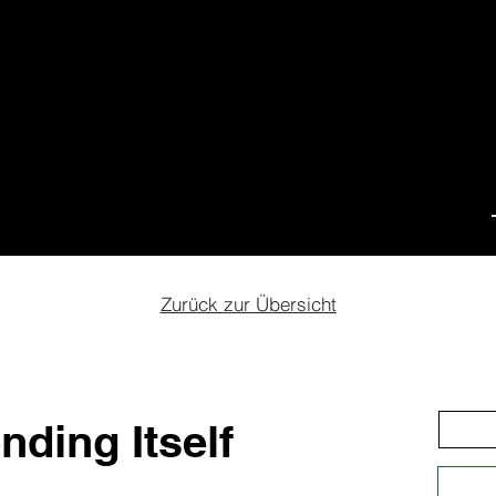
ival
Events
Schulfilmkino
Teil werden
Übe
Zurück zur Übersicht
nding Itself