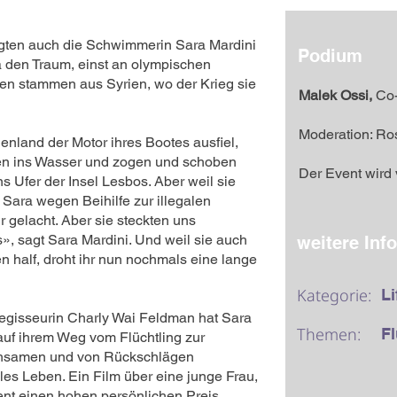
egten auch die Schwimmerin Sara Mardini
Podium
a den Traum, einst an olympischen
den stammen aus Syrien, wo der Krieg sie
Malek Ossi
,
Co-
Moderation: R
enland der Motor ihres Bootes ausfiel,
nen ins Wasser und zogen und schoben
Der Event wir
s Ufer der Insel Lesbos. Aber weil sie
e Sara wegen Beihilfe zur illegalen
r gelacht. Aber sie steckten uns
», sagt Sara Mardini. Und weil sie auch
weitere Inf
n half, droht ihr nun nochmals eine lange
Kategorie:
Li
egisseurin Charly Wai Feldman hat Sara
Themen:
Fl
 auf ihrem Weg vom Flüchtling zur
 mühsamen und von Rückschlägen
es Leben. Ein Film über eine junge Frau,
ent einen hohen persönlichen Preis