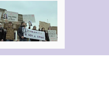
Newsletter Anmeldung
Mitwirken bei FFF
Ratgeber
Intern
Medien und Marketing
Impressum &
Datenschutz
info@films-for-future.org