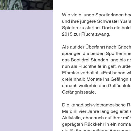
Wie viele junge Sportlerinnen h
und ihre jüngere Schwester Yusr
Spielen zu starten. Doch die bei
2015 zur Flucht zwang.
Als auf der Überfahrt nach Griech
sprangen die beiden Sportlerin
das Boot drei Stunden lang bis an
nun als Fluchthelferin galt, wurd
Einreise verhaftet. «Erst haben wi
dreieinhalb Monate ins Gefängnis
danach weiterhin den Geflüchtete
Gefängnisstrafe.
Die kanadisch-vietnamesische R
Mardini vier Jahre lang begleitet
Aktivistin, aber auch auf ihrer
geprägten Rückkehr in ein normal
die für ihr humanitäres Engagem