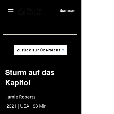
Spenden
Zurück zur Übersicht
RESTTICKETS ERHÄLTLICH AN DER ABENDKASSE
RESTTICKETS ERHÄLTLICH AN DER ABENDKASSE
Sturm auf das
Kapitol
Jamie Roberts
2021 | USA | 88 Min