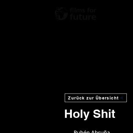
Fest
vorherige Vorstellung
RESTTIC
RESTTIC
Zurück zur Übersicht
Holy Shit
Rubén Abruña