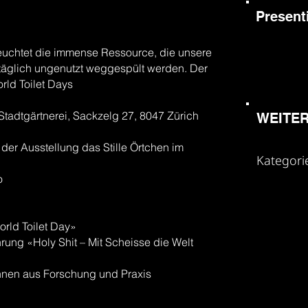
Present
euchtet die immense Ressource, die unsere
 täglich ungenutzt weggespült werden. Der
rld Toilet Days
adtgärtnerei, Sackzelg 27, 8047 Zürich
WEITER
 der Ausstellung das Stille Örtchen im
Kategor
o
rld Toilet Day»
hrung «Holy Shit – Mit Scheisse die Welt
innen aus Forschung und Praxis