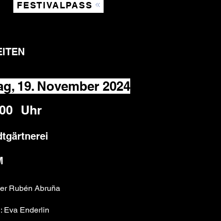
FESTIVALPASS
EITEN
ag, 19. November 2024
:00
Uhr
dtgärtnerei
M
er Rubén Abruña
: Eva Enderlin