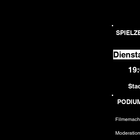
SPIELZ
Dienst
19
Sta
PODIU
Filmemach
Moderation